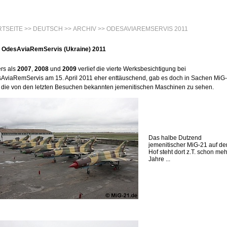
RTSEITE
>>
DEUTSCH
>>
ARCHIV
>> ODESAVIAREMSERVIS 2011
OdesAviaRemServis (Ukraine) 2011
rs als
2007
,
2008
und
2009
verlief die vierte Werksbesichtigung bei
AviaRemServis am 15. April 2011 eher enttäuschend, gab es doch in Sachen MiG
" die von den letzten Besuchen bekannten jemenitischen Maschinen zu sehen.
Das halbe Dutzend
jemenitischer MiG-21 auf d
Hof steht dort z.T. schon me
Jahre ...