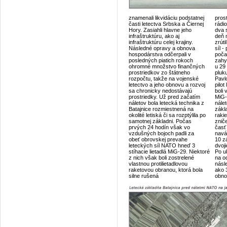
znamenali likvidáciu podstatnej
pros
časti letectva Srbska a Čiernej
rádi
Hory. Zasiahli hlavne jeho
dva 
infraštruktúru, ako aj
deň 
infraštruktúru celej krajiny.
zrúti
Následné opravy a obnova
síl 
hospodárstva odčerpali v
poča
posledných piatich rokoch
zahy
ohromné množstvo finančných
u 29 
prostriedkov zo štátneho
pluk
rozpočtu, takže na vojenské
Pavlo
letectvo a jeho obnovu a rozvoj
pilot
sa chronicky nedostávajú
boli 
prostriedky. Už pred začatím
MiG-
náletov bola letecká technika z
nále
Batajnice rozmiestnená na
zákl
okolité letiská či sa rozptýlila po
rakie
samotnej základni. Počas
znič
prvých 24 hodín však vo
časť
vzdušných bojoch padli za
navá
obeť obrovskej prevahe
10 z
leteckých síl NATO hneď 3
dvoj
stíhacie lietadlá MiG-29. Niektoré
Po u
z nich však boli zostrelené
na o
vlastnou protilietadlovou
násl
raketovou obranou, ktorá bola
ako 
silne rušená
obno