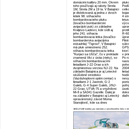
domácimi kalibru 20 mm. Okrem
pluk
toho používajú aj rakety Strela
Podľ
1M, Strela 2M a 19 Ia. V Batajnici
celk
je dislokovaná aj jedna z dvoch
boja
letiek 98. stíhacieho
4 str
bombardovacieho pluku
letus
(lovačko-bombarderski
výcvi
avijacijski puk) zo základne
upra
Kraljevo-Ladevci, kde sídli aj
proti
jeho 241. stíhacia
R-60
bombardovacia letka (lovačko-
úpra
bombarderska avijacijska
Pilot
eskadrila) "Tigrovi". V Batajnici
súkr
má pluk umiestnenú 252.
GPS.
stíhaciu bombardovaciu letka
ktorí
"Kurjaci sa Ušča", čo v preklade
v pr
znamená Vlci z ústia (rieky), so
Po r
stíhacími bombardovacími
nast
lietadlami J-22 Orao a ich
poho
dvojmiestnou verziou NJ-22. Na
2004
základni Batajnica je aj Letecké
lieta
skúšobné stredisko
hodí
(Vazduhoplovni opitni centar) s
nevy
lietadlami J-1 Jastreb, G-2
pomo
Galeb, G-4 Super Galeb, J/NJ-
poľný
22 Grao, UTVA-75 a vrtuľníkmi
úsek
Mi-8 a SA341 Gazelle. Ďalej je
doko
na základni v Batajnici aj Letecký
diaľ
opravárenský závod Moma
Stanojlović, kde sa dnes