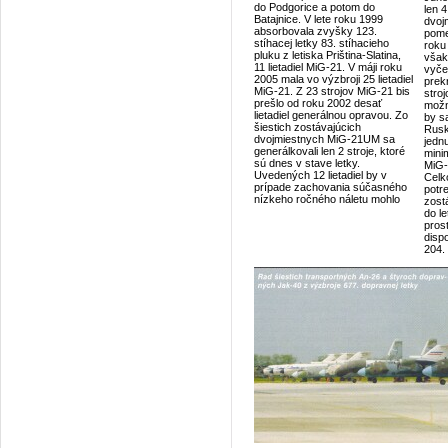
do Podgorice a potom do
len 
Batajnice. V lete roku 1999
dvojm
absorbovala zvyšky 123.
pome
stíhacej letky 83. stíhacieho
roku
pluku z letiska Priština-Slatina,
však
11 lietadiel MiG-21. V máji roku
vyče
2005 mala vo výzbroji 25 lietadiel
prek
MiG-21. Z 23 strojov MiG-21 bis
stro
prešlo od roku 2002 desať
možn
lietadiel generálnou opravou. Zo
by sa
šiestich zostávajúcich
Rusk
dvojmiestnych MiG-21UM sa
jedn
generálkovali len 2 stroje, ktoré
mini
sú dnes v stave letky.
MiG-
Uvedených 12 lietadiel by v
Celk
prípade zachovania súčasného
potr
nízkeho ročného náletu mohlo
zost
do l
prost
disp
204.