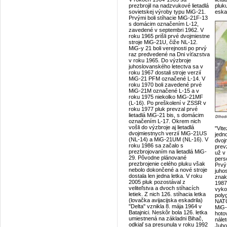
prezbrojil na nadzvukové lietadlá
pluku
sovietskej výroby typu MiG-21.
eska
Prvými boli stíhacie MiG-21F-13
s domácim označením L-12,
zavedené v septembri 1962. V
roku 1965 prišli prvé dvojmiestne
stroje MiG-21U, čiže NL-12.
MiG-y 21 boli verejnosti po prvý
raz predvedené na Dni víťazstva
v roku 1965. Do výzbroje
juhoslovanského letectva sa v
roku 1967 dostali stroje verzií
MiG-21 PFM označené L-14. V
roku 1970 boli zavedené prvé
MiG-21M označené L-15 a v
roku 1975 niekolko MiG-21MF
(L-16). Po preškolení v ZSSR v
roku 1977 pluk prevzal prvé
lietadlá MiG-21 bis, s domácim
označením L-17. Okrem nich
vošli do výzbroje aj lietadlá
"Vit
dvojmiestnych verzií MiG-21US
jedn
(NL-14) a MiG-21UM (NL-16). V
dvoj
roku 1986 sa začalo s
prev
prezbrojovaním na lietadlá MiG-
už v
29. Pôvodne plánované
pers
prezbrojenie celého pluku však
Prvý
nebolo dokončené a nové stroje
juho
dostala len jedna letka. V roku
znak
2005 pluk pozostával z
1987
veliteľstva a dvoch stíhacích
vyko
letiek. Z nich 126. stíhacia letka
poly
(lovačka avijacijska eskadrila)
NATO
"Delta" vznikla 8. mája 1964 v
MiG-
Batajnici. Neskôr bola 126. letka
hoto
umiestnená na základni Bihač,
nále
odkiaľ sa presunula v roku 1992
Juho