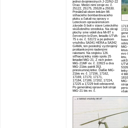
jednoi dvojmiestnych J-22/NJ-22
Orao. Medzi nimi stroje ev. č.
25122, 25175, 25528 a 25530.
Prináležali obom letkám 98.
stíhacieho bombardovacieho
pluku a čakali na opravy v
Leteckom opravárenskom
závode či boli v stave Leteckého
1713
skúšobného strediska. Na okraji
1721
plochy sme videli dva Mi-8T s
gene
červeným krížom, lietadlo UTVA-
(ev.
75 s ev. č. 53172 a po jednom
hoto
vrtuľníku SA341 HERA a SA342
odst
GAMA, ten posledný vyzbrojený
MiG-
protitankovými riadenými
letu
raketami. Na stojisku 126.
evo 
stl'hacej letky stálo spolu 25
letu.
lietadiel MiG-21. Z nich jeden
udrži
MiG-21MF ev. č. 22823 a dva
UTVA
MiG-21bis patrili 353.
5326
prieskumnej letke. Ďalšie MiG-
letky
21bis ev. č. 17156, 17162,
4 Mi
17169, 17170, 17171,
1810
17184, 17189, 17202, 17224,
MiG-
17225 a 17229 boli odstavené.
stro
Po generálnej oprave boli stroje
pers
MiG-21 bis ev. č.
však