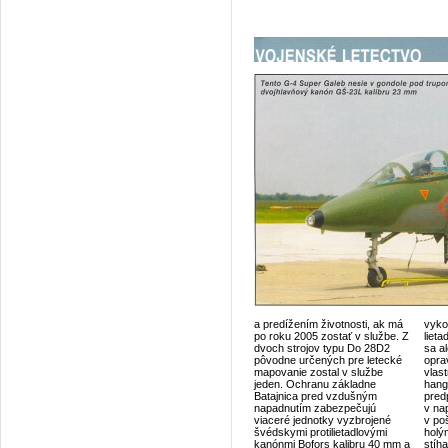
a predížením životnosti, ak má
vyko
po roku 2005 zostať v službe. Z
lieta
dvoch strojov typu Do 28D2
sa a
pôvodne určených pre letecké
opra
mapovanie zostal v službe
vlas
jeden. Ochranu základne
hang
Batajnica pred vzdušným
pred
napadnutím zabezpečujú
v na
viaceré jednotky vyzbrojené
v po
švédskymi protilietadlovými
holý
kanónmi Bofors kalibru 40 mm a
stíh