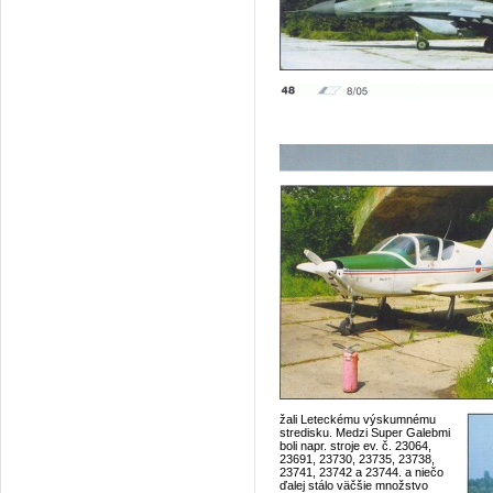
žali Leteckému výskumnému
stredisku. Medzi Super Galebmi
boli napr. stroje ev. č. 23064,
23691, 23730, 23735, 23738,
23741, 23742 a 23744. a niečo
ďalej stálo väčšie množstvo