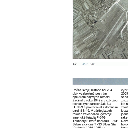
Počas svojej histórie bol 204.
vydr
pluk vyzbrojený pestrým
2009
spektrom bojových lietadiel.
scho
Začínal v roku 1949 s výzbrojou
zniž
sovietskych strojov Jak-3 a
ich r
UJak-9 a pokračoval s domácimi
živo
strojmi S-49. V päťdesiatych
je z
rokoch zaviedol do výzbroje
jedn
americké lietadlá F-84G
rake
Thunderjet, ktoré nahradili F-86E
Neva
Sabre a cvičné T -33 Silver Star.
hoto
V rokoch 1964-1965 sa
lieta