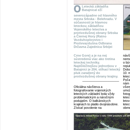
Letecká základňa
Batajnical eží
severozápadne od hlavného
mesta Srbska - Belehradu. V
súčasnosti je hlavnou
leteckou základňou
Vojenského letectva a
protivzdušnej obrany Srbska
a Čiernej Hory (Ratno
Vozduhoplovstvo i
Protivvazdušna Odbrana
Državna Zajednica Srbijei
Crne Gore) a je na nej
návš
sústredená viac ako tretina
nemo
leteckej techniky.
o býv
Najdôležitejšou jednotkou v
repu
Batajnici je 204. stíhací letecký
Doba
pluk zaradený do
10. 
protivzdušnej obrany krajiny.
lete
_____________________
Poča
nám 
Oficiálna návšteva a
všem
fotografovanie vojenských
umož
leteckých základní bola vždy
foto
problematickým a náročným
letec
podujatím. O balkánskych
leto
krajinách to platilo dvojnásobne.
lete
Získať povolenie na
obme